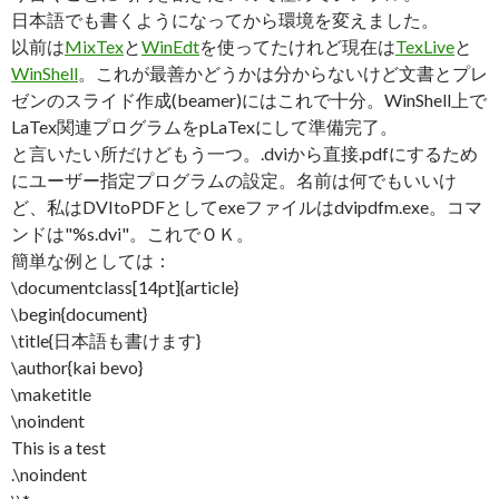
日本語でも書くようになってから環境を変えました。
以前は
MixTex
と
WinEdt
を使ってたけれど現在は
TexLive
と
WinShell
。これが最善かどうかは分からないけど文書とプレ
ゼンのスライド作成(beamer)にはこれで十分。WinShell上で
LaTex関連プログラムをpLaTexにして準備完了。
と言いたい所だけどもう一つ。.dviから直接.pdfにするため
にユーザー指定プログラムの設定。名前は何でもいいけ
ど、私はDVItoPDFとしてexeファイルはdvipdfm.exe。コマ
ンドは"%s.dvi"。これでＯＫ。
簡単な例としては：
\documentclass[14pt]{article}
\begin{document}
\title{日本語も書けます}
\author{kai bevo}
\maketitle
\noindent
This is a test
.\noindent