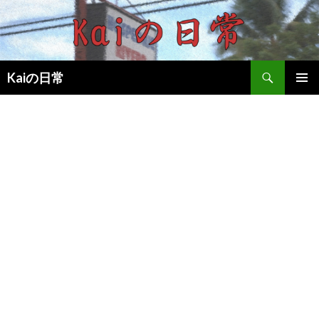
検
Kaiの日常
索
コ
メインメ
ン
ニュー
テ
ン
ツ
へ
移
動