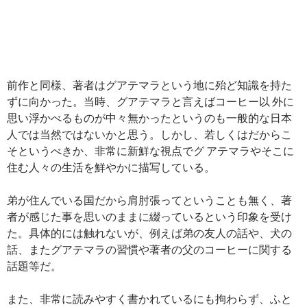
前作と同様、著者はグアテマラという地に殆ど知識を持た
ずに向かった。当時、グアテマラと言えばコーヒー以 外に
思い浮かべるものが中々無かったというのも一般的な日本
人では当然ではないかと思う。しかし、若しくはだからこ
そというべきか、非常に新鮮な視点でグ アテマラやそこに
住む人々の生活を鮮やかに描写している。
弟が住んでいる国だから肩肘張ってということも無く、著
者が感じた事を思いのままに綴っているという印象を受け
た。具体的には触れないが、例えば弟の友人の話や、犬の
話、またグアテマラの習慣や著者の父のコーヒーに関する
話題等だ。
また、非常に読みやすく書かれているにも拘わらず、ふと