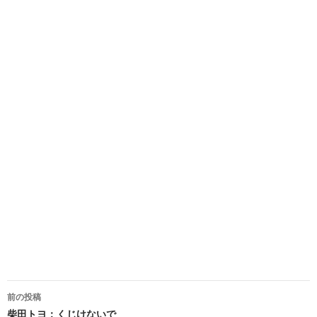
稿
ナ
ビ
ゲ
ー
シ
ョ
ン
前の投稿
柴田トヨ：くじけないで