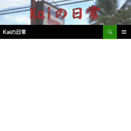
検
Kaiの日常
索
コ
メインメ
ン
ニュー
テ
ン
ツ
へ
移
動