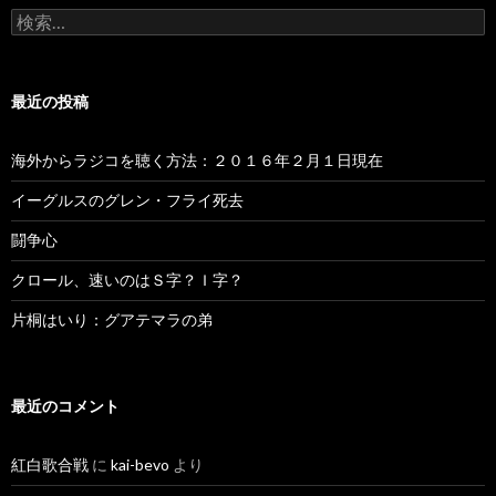
検
索
:
最近の投稿
海外からラジコを聴く方法：２０１６年２月１日現在
イーグルスのグレン・フライ死去
闘争心
クロール、速いのはＳ字？Ｉ字？
片桐はいり：グアテマラの弟
最近のコメント
紅白歌合戦
に
kai-bevo
より