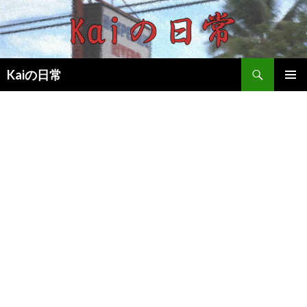
検
Kaiの日常
索
コ
メインメ
ン
ニュー
テ
ン
ツ
へ
移
動